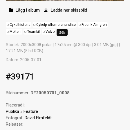
Lägg i album
Ladda ner skissbild
Cykelhistoria
Cykelproffsmerchandise
Fredrik Almgren
Molteni
Teambil
Volvo
Storlek
: 2000x3008 pixlar | 17x25 cm @ 300 dpi | 3.01 MB (jpg) |
17.21 MB (8 bit RGB)
Datum
: 2005-07-01
#39171
Bildnummer:
DE20050701_0008
Placerad i:
Publika
»
Feature
Fotograf:
David Elmfeldt
Releaser: