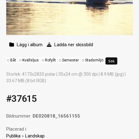
Lägg i album
Ladda ner skissbild
Båt
Kvällsljus
Rofyllt
Semester
Stadsmiljö
Storlek
: 4173x2820 pixlar | 35x24 cm @ 300 dpi | 8.9 MB (jpg) |
33.67 MB (8 bit RGB)
#37615
Bildnummer:
DE020818_16561155
Placerad i:
Publika
»
Landskap