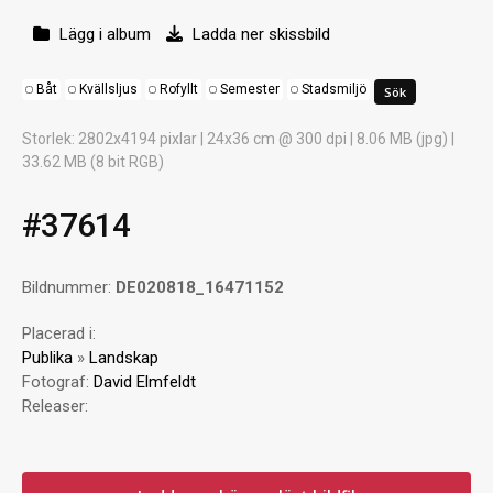
Lägg i album
Ladda ner skissbild
Båt
Kvällsljus
Rofyllt
Semester
Stadsmiljö
Storlek
: 2802x4194 pixlar | 24x36 cm @ 300 dpi | 8.06 MB (jpg) |
33.62 MB (8 bit RGB)
#37614
Bildnummer:
DE020818_16471152
Placerad i:
Publika
»
Landskap
Fotograf:
David Elmfeldt
Releaser: