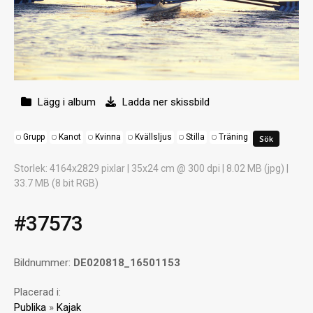
Lägg i album
Ladda ner skissbild
Grupp
Kanot
Kvinna
Kvällsljus
Stilla
Träning
Storlek
: 4164x2829 pixlar | 35x24 cm @ 300 dpi | 8.02 MB (jpg) |
33.7 MB (8 bit RGB)
#37573
Bildnummer:
DE020818_16501153
Placerad i:
Publika
»
Kajak