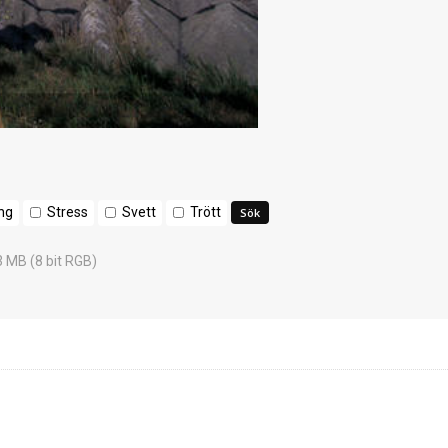
ing
Stress
Svett
Trött
3 MB (8 bit RGB)