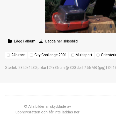
Lägg i album
Ladda ner skissbild
24h race
City Challenge 2001
Multisport
Orienter
Storlek
: 2820x4230 pixlar | 24x36 cm @ 300 dpi | 7.56 MB (jpg) | 34.1
© Alla bilder är skyddade av
upphovsrätten och får inte laddas ner