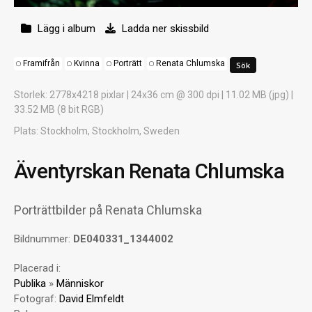
Lägg i album
Ladda ner skissbild
Framifrån
Kvinna
Porträtt
Renata Chlumska
Storlek
: 2778x4218 pixlar | 24x36 cm @ 300 dpi | 11.02 MB (jpg) |
33.52 MB (8 bit RGB)
Plats
: Stockholm, Stockholm, Sweden
Äventyrskan Renata Chlumska
Porträttbilder på Renata Chlumska
Bildnummer:
DE040331_1344002
Placerad i:
Publika
»
Människor
Fotograf:
David Elmfeldt