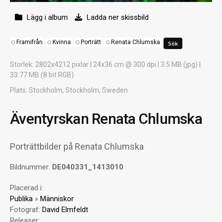
Lägg i album
Ladda ner skissbild
Framifrån
Kvinna
Porträtt
Renata Chlumska
Storlek
: 2802x4212 pixlar | 24x36 cm @ 300 dpi | 3.5 MB (jpg) |
33.77 MB (8 bit RGB)
Plats
: Stockholm, Stockholm, Sweden
Äventyrskan Renata Chlumska
Porträttbilder på Renata Chlumska
Bildnummer:
DE040331_1413010
Placerad i:
Publika
»
Människor
Fotograf:
David Elmfeldt
Releaser: