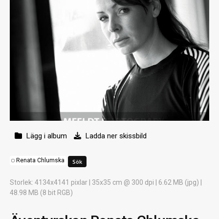
Lägg i album
Ladda ner skissbild
Renata Chlumska
Storlek
: 4134x4141 pixlar | 35x35 cm @ 300 dpi | 6.62 MB (jpg) |
48.98 MB (8 bit RGB)