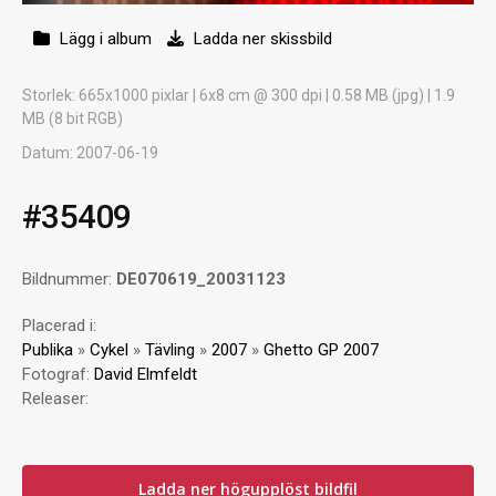
Lägg i album
Ladda ner skissbild
Storlek
: 665x1000 pixlar | 6x8 cm @ 300 dpi | 0.58 MB (jpg) | 1.9
MB (8 bit RGB)
Datum
: 2007-06-19
#35409
Bildnummer:
DE070619_20031123
Placerad i:
Publika
»
Cykel
»
Tävling
»
2007
»
Ghetto GP 2007
Fotograf:
David Elmfeldt
Releaser:
Ladda ner högupplöst bildfil