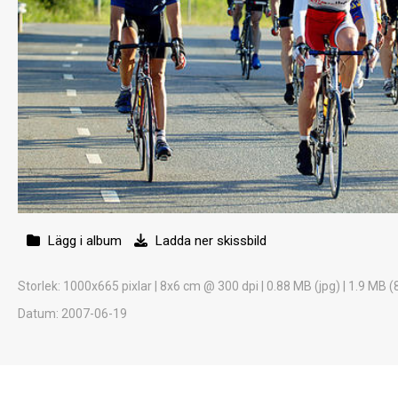
Lägg i album
Ladda ner skissbild
Storlek
: 1000x665 pixlar | 8x6 cm @ 300 dpi | 0.88 MB (jpg) | 1.9 MB (
Datum
: 2007-06-19