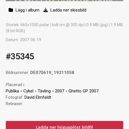
Lägg i album
Ladda ner skissbild
Storlek
: 665x1000 pixlar | 6x8 cm @ 300 dpi | 0.9 MB (jpg) | 1.9 MB
(8 bit RGB)
Datum
: 2007-06-19
#35345
Bildnummer:
DE070619_19311058
Placerad i:
Publika
»
Cykel
»
Tävling
»
2007
»
Ghetto GP 2007
Fotograf:
David Elmfeldt
Releaser:
Ladda ner högupplöst bildfil