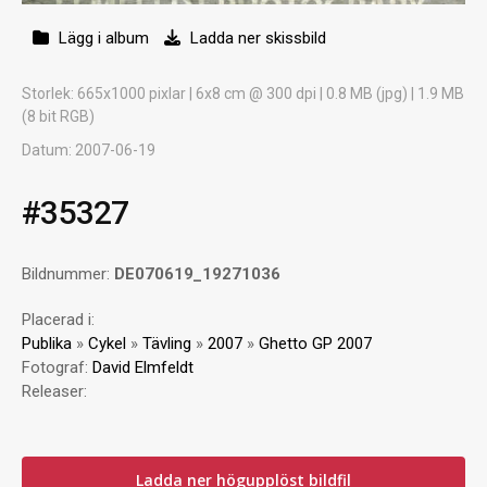
Lägg i album
Ladda ner skissbild
Storlek
: 665x1000 pixlar | 6x8 cm @ 300 dpi | 0.8 MB (jpg) | 1.9 MB
(8 bit RGB)
Datum
: 2007-06-19
#35327
Bildnummer:
DE070619_19271036
Placerad i:
Publika
»
Cykel
»
Tävling
»
2007
»
Ghetto GP 2007
Fotograf:
David Elmfeldt
Releaser:
Ladda ner högupplöst bildfil