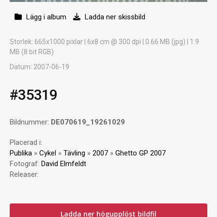
Lägg i album
Ladda ner skissbild
Storlek
: 665x1000 pixlar | 6x8 cm @ 300 dpi | 0.66 MB (jpg) | 1.9
MB (8 bit RGB)
Datum
: 2007-06-19
#35319
Bildnummer:
DE070619_19261029
Placerad i:
Publika
»
Cykel
»
Tävling
»
2007
»
Ghetto GP 2007
Fotograf:
David Elmfeldt
Releaser:
Ladda ner högupplöst bildfil