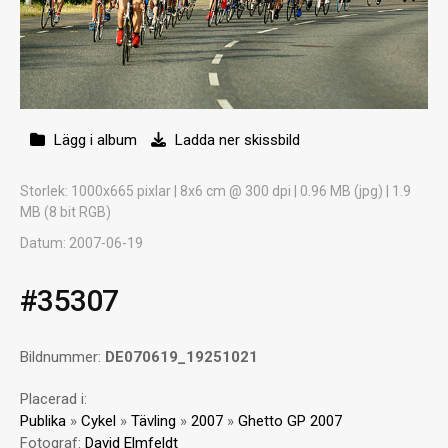
Lägg i album
Ladda ner skissbild
Storlek
: 1000x665 pixlar | 8x6 cm @ 300 dpi | 0.96 MB (jpg) | 1.9
MB (8 bit RGB)
Datum
: 2007-06-19
#35307
Bildnummer:
DE070619_19251021
Placerad i:
Publika
»
Cykel
»
Tävling
»
2007
»
Ghetto GP 2007
Fotograf:
David Elmfeldt