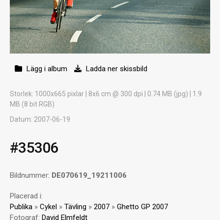
Lägg i album
Ladda ner skissbild
Storlek
: 1000x665 pixlar | 8x6 cm @ 300 dpi | 0.74 MB (jpg) | 1.9
MB (8 bit RGB)
Datum
: 2007-06-19
#35306
Bildnummer:
DE070619_19211006
Placerad i:
Publika
»
Cykel
»
Tävling
»
2007
»
Ghetto GP 2007
Fotograf:
David Elmfeldt