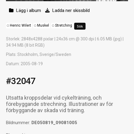
Lägg i album
Ladda ner skissbild
Henric Wilert
Muskel
Stretching
Storlek
: 2848x4288 pixlar | 24x36 cm @ 300 dpi | 6.05 MB (jpg) |
34.94 MB (8 bit RGB)
Plats
: Stockholm, Sverige/Sweden
Datum
: 2005-08-19
#32047
Utsatta kroppsdelar vid cykelträning, och
förebyggande strechning. Illustrationer av för
förbyggande av skada vid träning.
Bildnummer:
DE050819_09081005