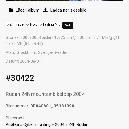
Lägg i album
Ladda ner skissbild
24h race
Trött
Tävling Mtb
Storlek
: 2000x3008 pixlar | 17x25 cm @ 300 dpi | 3.74 MB (jpg) |
17.21 MB (8 bit RGB)
Plats
: Stockholm, Sverige/Sweden
Datum
: 2004-08-01
#30422
Rudan 24h mountainbikelopp 2004
Bildnummer:
DE040801_05331090
Placerad i:
Publika
»
Cykel
»
Tävling
»
2004
»
24h Rudan