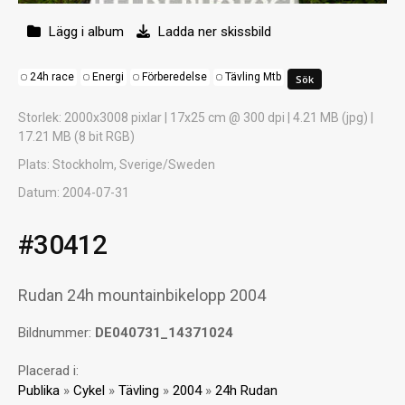
Lägg i album
Ladda ner skissbild
24h race
Energi
Förberedelse
Tävling Mtb
Storlek
: 2000x3008 pixlar | 17x25 cm @ 300 dpi | 4.21 MB (jpg) |
17.21 MB (8 bit RGB)
Plats
: Stockholm, Sverige/Sweden
Datum
: 2004-07-31
#30412
Rudan 24h mountainbikelopp 2004
Bildnummer:
DE040731_14371024
Placerad i:
Publika
»
Cykel
»
Tävling
»
2004
»
24h Rudan