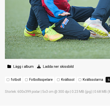
Lägg i album
Ladda ner skissbild
fotboll
Fotbollsspelare
Kvällssol
Kvällssolarna
Storlek
: 600x399 pixlar | 5x3 cm @ 300 dpi | 0.23 MB (jpg) | 0.68 MB (