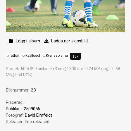
Lägg i album
Ladda ner skissbild
fotboll
Kvällssol
Kvällssolarna
Storlek
: 600x399 pixlar | 5x3 cm @ 300 dpi | 0.24 MB (jpg) | 0.68
MB (8 bit RGB)
Bildnummer:
23
Placerad i:
Publika
»
2509056
Fotograf:
David Elmfeldt
Releaser:
Inte released