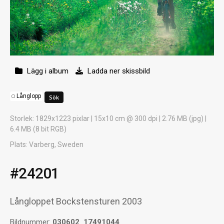
Lägg i album
Ladda ner skissbild
Långlopp
Storlek
: 1829x1223 pixlar | 15x10 cm @ 300 dpi | 2.76 MB (jpg) |
6.4 MB (8 bit RGB)
Plats
: Varberg, Sweden
#24201
Långloppet Bockstensturen 2003
Bildnummer:
030602_17491044