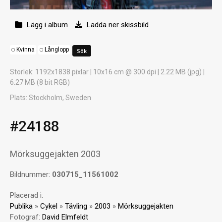
Lägg i album
Ladda ner skissbild
Kvinna
Långlopp
Storlek
: 1192x1838 pixlar | 10x16 cm @ 300 dpi | 2.22 MB (jpg) |
6.27 MB (8 bit RGB)
Plats
: Stockholm, Sweden
#24188
Mörksuggejakten 2003
Bildnummer:
030715_11561002
Placerad i:
Publika
»
Cykel
»
Tävling
»
2003
»
Mörksuggejakten
Fotograf:
David Elmfeldt