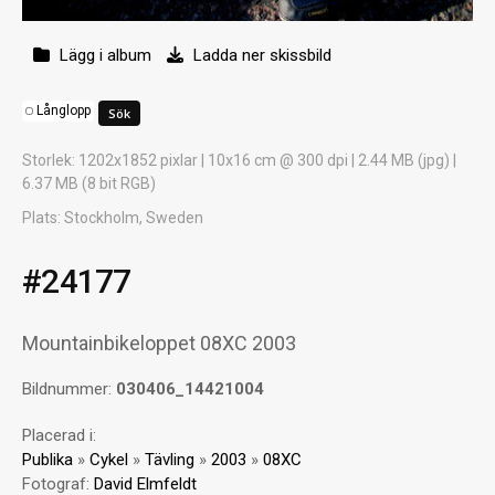
Lägg i album
Ladda ner skissbild
Långlopp
Storlek
: 1202x1852 pixlar | 10x16 cm @ 300 dpi | 2.44 MB (jpg) |
6.37 MB (8 bit RGB)
Plats
: Stockholm, Sweden
#24177
Mountainbikeloppet 08XC 2003
Bildnummer:
030406_14421004
Placerad i:
Publika
»
Cykel
»
Tävling
»
2003
»
08XC
Fotograf:
David Elmfeldt