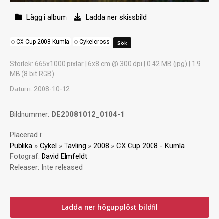
Lägg i album
Ladda ner skissbild
CX Cup 2008 Kumla
Cykelcross
Storlek
: 665x1000 pixlar | 6x8 cm @ 300 dpi | 0.42 MB (jpg) | 1.9
MB (8 bit RGB)
Datum
: 2008-10-12
Bildnummer:
DE20081012_0104-1
Placerad i:
Publika
»
Cykel
»
Tävling
»
2008
»
CX Cup 2008 - Kumla
Fotograf:
David Elmfeldt
Releaser:
Inte released
Ladda ner högupplöst bildfil