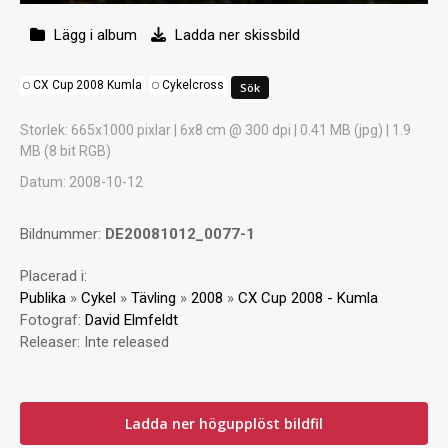
Lägg i album
Ladda ner skissbild
CX Cup 2008 Kumla
Cykelcross
Storlek
: 665x1000 pixlar | 6x8 cm @ 300 dpi | 0.41 MB (jpg) | 1.9
MB (8 bit RGB)
Datum
: 2008-10-12
Bildnummer:
DE20081012_0077-1
Placerad i:
Publika
»
Cykel
»
Tävling
»
2008
»
CX Cup 2008 - Kumla
Fotograf:
David Elmfeldt
Releaser:
Inte released
Ladda ner högupplöst bildfil