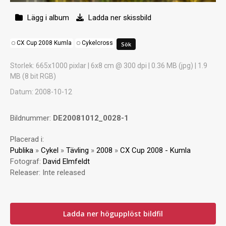
Lägg i album
Ladda ner skissbild
CX Cup 2008 Kumla
Cykelcross
Storlek
: 665x1000 pixlar | 6x8 cm @ 300 dpi | 0.36 MB (jpg) | 1.9
MB (8 bit RGB)
Datum
: 2008-10-12
Bildnummer:
DE20081012_0028-1
Placerad i:
Publika
»
Cykel
»
Tävling
»
2008
»
CX Cup 2008 - Kumla
Fotograf:
David Elmfeldt
Releaser:
Inte released
Ladda ner högupplöst bildfil