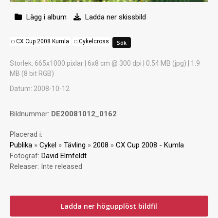
Lägg i album
Ladda ner skissbild
CX Cup 2008 Kumla
Cykelcross
Storlek
: 665x1000 pixlar | 6x8 cm @ 300 dpi | 0.54 MB (jpg) | 1.9
MB (8 bit RGB)
Datum
: 2008-10-12
Bildnummer:
DE20081012_0162
Placerad i:
Publika
»
Cykel
»
Tävling
»
2008
»
CX Cup 2008 - Kumla
Fotograf:
David Elmfeldt
Releaser:
Inte released
Ladda ner högupplöst bildfil