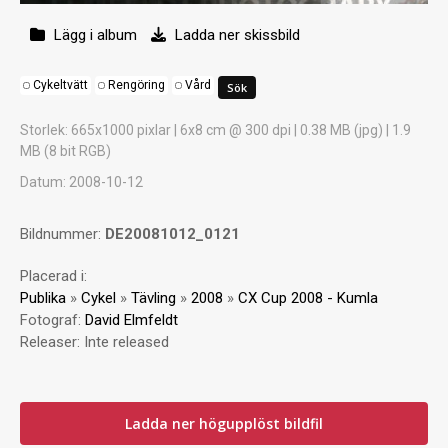
Lägg i album
Ladda ner skissbild
Cykeltvätt
Rengöring
Vård
Storlek
: 665x1000 pixlar | 6x8 cm @ 300 dpi | 0.38 MB (jpg) | 1.9
MB (8 bit RGB)
Datum
: 2008-10-12
Bildnummer:
DE20081012_0121
Placerad i:
Publika
»
Cykel
»
Tävling
»
2008
»
CX Cup 2008 - Kumla
Fotograf:
David Elmfeldt
Releaser:
Inte released
Ladda ner högupplöst bildfil