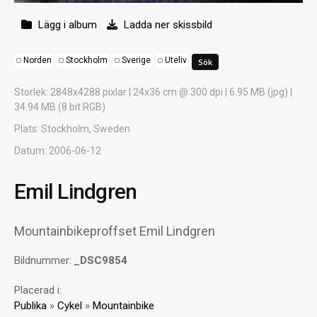
Lägg i album
Ladda ner skissbild
Norden
Stockholm
Sverige
Uteliv
Storlek
: 2848x4288 pixlar | 24x36 cm @ 300 dpi | 6.95 MB (jpg) |
34.94 MB (8 bit RGB)
Plats
: Stockholm, Sweden
Datum
: 2006-06-12
Emil Lindgren
Mountainbikeproffset Emil Lindgren
Bildnummer:
_DSC9854
Placerad i:
Publika
»
Cykel
»
Mountainbike