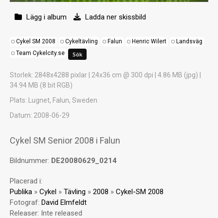
Lägg i album
Ladda ner skissbild
Cykel SM 2008
Cykeltävling
Falun
Henric Wilert
Landsväg
Team Cykelcity.se
Storlek
: 2848x4288 pixlar | 24x36 cm @ 300 dpi | 4.86 MB (jpg) |
34.94 MB (8 bit RGB)
Plats
: Lugnet, Falun, Sweden
Datum
: 2008-06-29
Cykel SM Senior 2008 i Falun
Bildnummer:
DE20080629_0214
Placerad i:
Publika
»
Cykel
»
Tävling
»
2008
»
Cykel-SM 2008
Fotograf:
David Elmfeldt
Releaser:
Inte released