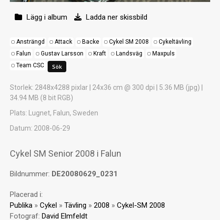
Lägg i album
Ladda ner skissbild
Ansträngd
Attack
Backe
Cykel SM 2008
Cykeltävling
Falun
Gustav Larsson
Kraft
Landsväg
Maxpuls
Team CSC
Storlek
: 2848x4288 pixlar | 24x36 cm @ 300 dpi | 5.36 MB (jpg) |
34.94 MB (8 bit RGB)
Plats
: Lugnet, Falun, Sweden
Datum
: 2008-06-29
Cykel SM Senior 2008 i Falun
Bildnummer:
DE20080629_0231
Placerad i:
Publika
»
Cykel
»
Tävling
»
2008
»
Cykel-SM 2008
Fotograf:
David Elmfeldt