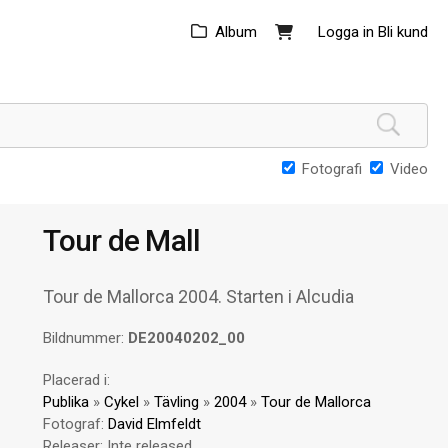
Album
Logga in
Bli kund
Fotografi
Video
Tour de Mall
Tour de Mallorca 2004. Starten i Alcudia
Bildnummer:
DE20040202_00
Placerad i:
Publika
»
Cykel
»
Tävling
»
2004
»
Tour de Mallorca
Fotograf:
David Elmfeldt
Releaser:
Inte released