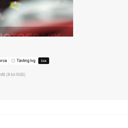
orca
Tävling lvg
 MB (8 bit RGB)