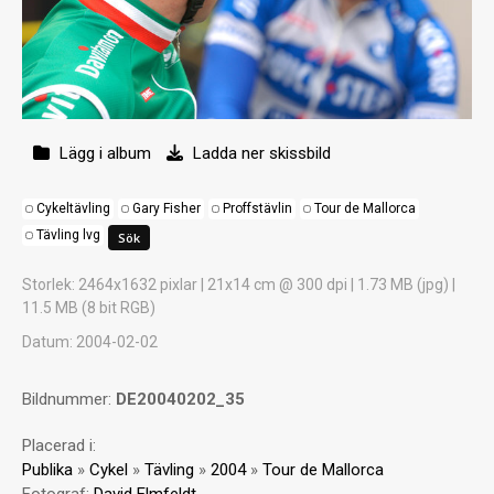
Lägg i album
Ladda ner skissbild
Cykeltävling
Gary Fisher
Proffstävlin
Tour de Mallorca
Tävling lvg
Storlek
: 2464x1632 pixlar | 21x14 cm @ 300 dpi | 1.73 MB (jpg) |
11.5 MB (8 bit RGB)
Datum
: 2004-02-02
Bildnummer:
DE20040202_35
Placerad i:
Publika
»
Cykel
»
Tävling
»
2004
»
Tour de Mallorca