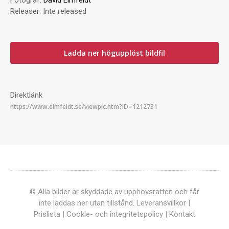
Fotograf:
David Elmfeldt
Releaser:
Inte released
Ladda ner högupplöst bildfil
Direktlänk
© Alla bilder är skyddade av upphovsrätten och får
inte laddas ner utan tillstånd.
Leveransvillkor
|
Prislista
|
Cookle- och integritetspolicy
|
Kontakt