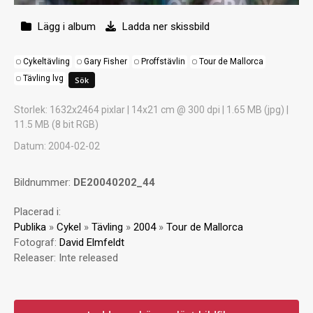
Lägg i album
Ladda ner skissbild
Cykeltävling
Gary Fisher
Proffstävlin
Tour de Mallorca
Tävling lvg
Storlek
: 1632x2464 pixlar | 14x21 cm @ 300 dpi | 1.65 MB (jpg) |
11.5 MB (8 bit RGB)
Datum
: 2004-02-02
Bildnummer:
DE20040202_44
Placerad i:
Publika
»
Cykel
»
Tävling
»
2004
»
Tour de Mallorca
Fotograf:
David Elmfeldt
Releaser:
Inte released