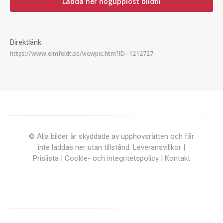
Ladda ner högupplöst bildfil
Direktlänk
© Alla bilder är skyddade av upphovsrätten och får
inte laddas ner utan tillstånd.
Leveransvillkor
|
Prislista
|
Cookle- och integritetspolicy
|
Kontakt