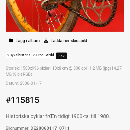
Lägg i album
Ladda ner skissbild
Cykelhistoria
Produktbild
Storlek
: 1500x996 pixlar | 13x8 cm @ 300 dpi | 1.2 MB (jpg) | 4.27
MB (8 bit RGB)
Datum
: 2006-01-17
#115815
Historiska cyklar frŒn tidigt 1900-tal till 1980.
Bildnummer:
DE20060117_0711