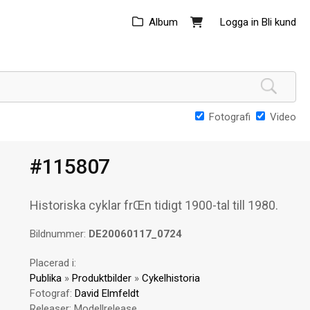
Album
Logga in
Bli kund
Fotografi
Video
#115807
Historiska cyklar frŒn tidigt 1900-tal till 1980.
Bildnummer:
DE20060117_0724
Placerad i:
Publika
»
Produktbilder
»
Cykelhistoria
Fotograf:
David Elmfeldt
Releaser:
Modellrelease