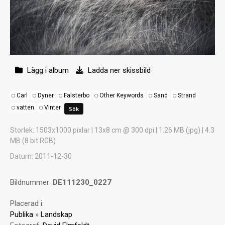
Lägg i album
Ladda ner skissbild
Carl
Dyner
Falsterbo
Other Keywords
Sand
Strand
vatten
Vinter
Storlek
: 1503x1000 pixlar | 13x8 cm @ 300 dpi | 1.26 MB (jpg) | 4.3
MB (8 bit RGB)
Datum
: 2011-12-30
Bildnummer:
DE111230_0227
Placerad i:
Publika
»
Landskap