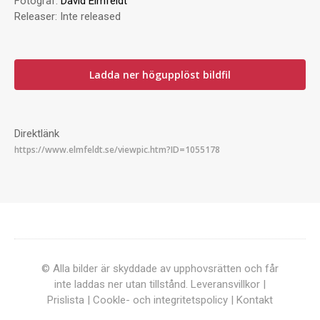
Fotograf:
David Elmfeldt
Releaser:
Inte released
Ladda ner högupplöst bildfil
Direktlänk
© Alla bilder är skyddade av upphovsrätten och får
inte laddas ner utan tillstånd.
Leveransvillkor
|
Prislista
|
Cookle- och integritetspolicy
|
Kontakt