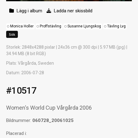
Lägg i album
Ladda ner skissbild
Monica Holler
Proffstävling
Susanne Ljungskog
Tävling Lvg
Storlek
: 2848x4288 pixlar | 24x36 cm @ 300 dpi | 5.97 MB (jpg) |
34.94 MB (8 bit RGB)
Plats
: Vårgårda, Sweden
Datum
: 2006-07-28
#10517
Women's World Cup Vårgårda 2006
Bildnummer:
060728_20061025
Placerad i: