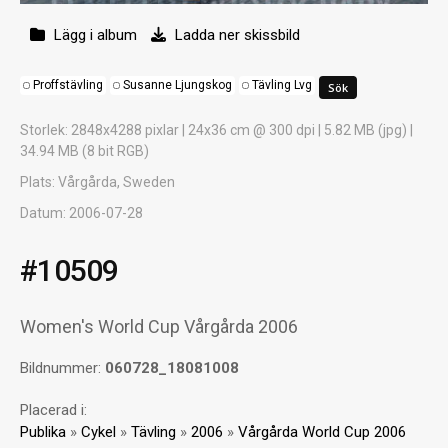
Lägg i album
Ladda ner skissbild
Proffstävling
Susanne Ljungskog
Tävling Lvg
Storlek
: 2848x4288 pixlar | 24x36 cm @ 300 dpi | 5.82 MB (jpg) |
34.94 MB (8 bit RGB)
Plats
: Vårgårda, Sweden
Datum
: 2006-07-28
#10509
Women's World Cup Vårgårda 2006
Bildnummer:
060728_18081008
Placerad i:
Publika
»
Cykel
»
Tävling
»
2006
»
Vårgårda World Cup 2006