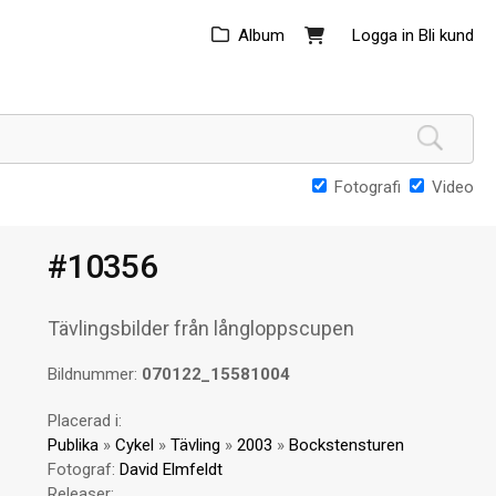
Album
Logga in
Bli kund
Fotografi
Video
#10356
Tävlingsbilder från långloppscupen
Bildnummer:
070122_15581004
Placerad i:
Publika
»
Cykel
»
Tävling
»
2003
»
Bockstensturen
Fotograf:
David Elmfeldt
Releaser: