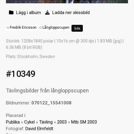
Lägg i album
Ladda ner skissbild
Fredrik Ericsson
Långloppscupen
Storlek
: 1208x1840 pixlar | 10x16 cm @ 300 dpi | 1.83 MB (jpg) |
6.36 MB (8 bit RGB)
Plats
: Stockholm, Sweden
#10349
Tävlingsbilder från långloppscupen
Bildnummer:
070122_15541008
Placerad i:
Publika
»
Cykel
»
Tävling
»
2003
»
Mtb SM 2003
Fotograf:
David Elmfeldt