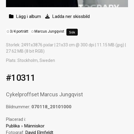
Lägg i album
Ladda ner skissbild
3/4 porträtt
Marcus Jungqvist
Storlek
: 2491x3876 pixlar | 21x33 cm @ 300 dpi | 11.15 MB (jpg) |
27.62 MB (8 bit RGB)
Plats
: Stockholm, Sweden
#10311
Cykelproffset Marcus Jungqvist
Bildnummer:
070118_20101000
Placerad i:
Publika
»
Människor
Fotograf:
David Elmfeldt