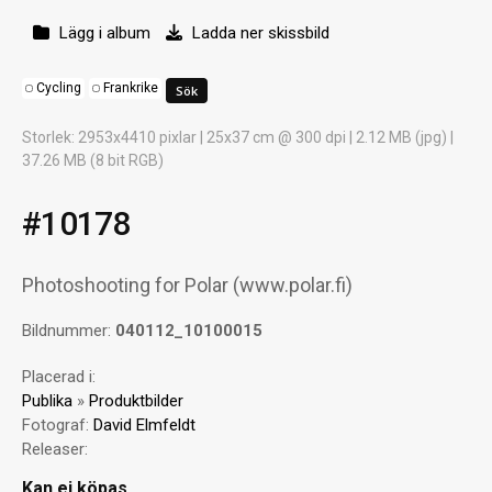
Lägg i album
Ladda ner skissbild
Cycling
Frankrike
Storlek
: 2953x4410 pixlar | 25x37 cm @ 300 dpi | 2.12 MB (jpg) |
37.26 MB (8 bit RGB)
#10178
Photoshooting for Polar (www.polar.fi)
Bildnummer:
040112_10100015
Placerad i:
Publika
»
Produktbilder
Fotograf:
David Elmfeldt
Releaser:
Kan ej köpas