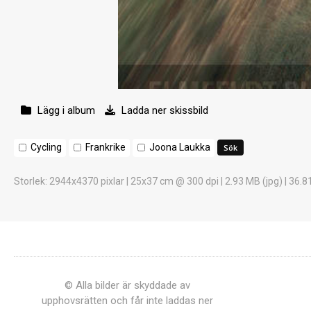
Lägg i album
Ladda ner skissbild
Cycling
Frankrike
Joona Laukka
Storlek
: 2944x4370 pixlar | 25x37 cm @ 300 dpi | 2.93 MB (jpg) | 36.8
© Alla bilder är skyddade av
upphovsrätten och får inte laddas ner