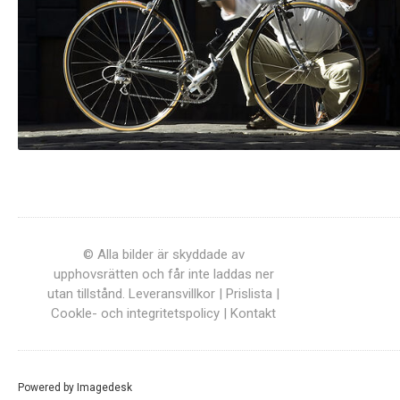
© Alla bilder är skyddade av
upphovsrätten och får inte laddas ner
utan tillstånd.
Leveransvillkor
|
Prislista
|
Cookle- och integritetspolicy
|
Kontakt
Powered by
Imagedesk