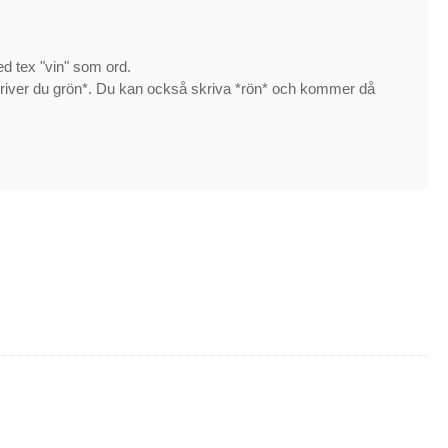
ed tex "vin" som ord.
så skriver du grön*. Du kan också skriva *rön* och kommer då