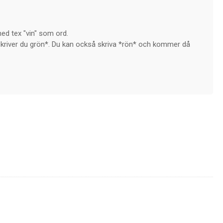
ed tex "vin" som ord.
så skriver du grön*. Du kan också skriva *rön* och kommer då