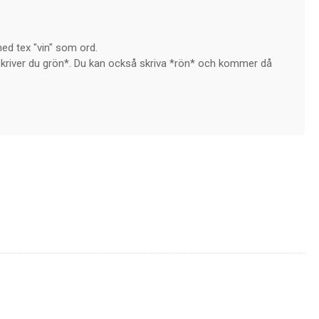
ed tex "vin" som ord.
så skriver du grön*. Du kan också skriva *rön* och kommer då