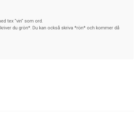
ed tex "vin" som ord.
så skriver du grön*. Du kan också skriva *rön* och kommer då