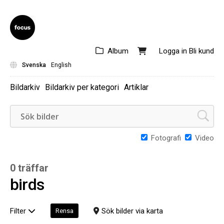
Album
Logga in
Bli kund
Svenska
English
Bildarkiv
Bildarkiv per kategori
Artiklar
Fotografi
Video
0 träffar
birds
Filter
Sök bilder via karta
Rensa